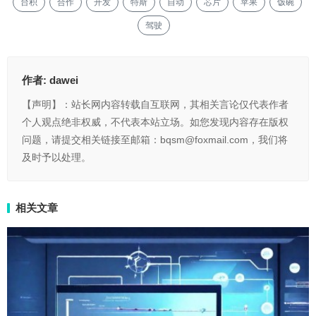
台积
合作
开发
特斯
自动
芯片
苹果
饭碗
驾驶
作者:
dawei
【声明】：站长网内容转载自互联网，其相关言论仅代表作者
个人观点绝非权威，不代表本站立场。如您发现内容存在版权
问题，请提交相关链接至邮箱：bqsm@foxmail.com，我们将
及时予以处理。
相关文章