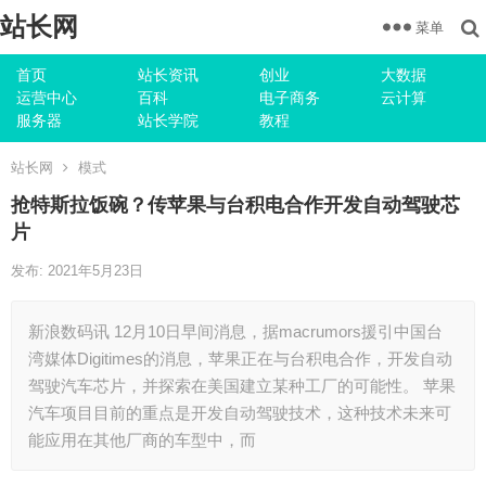
站长网
菜单
首页
站长资讯
创业
大数据
运营中心
百科
电子商务
云计算
服务器
站长学院
教程
站长网
模式
抢特斯拉饭碗？传苹果与台积电合作开发自动驾驶芯
片
发布: 2021年5月23日
新浪数码讯 12月10日早间消息，据macrumors援引中国台
湾媒体Digitimes的消息，苹果正在与台积电合作，开发自动
驾驶汽车芯片，并探索在美国建立某种工厂的可能性。 苹果
汽车项目目前的重点是开发自动驾驶技术，这种技术未来可
能应用在其他厂商的车型中，而