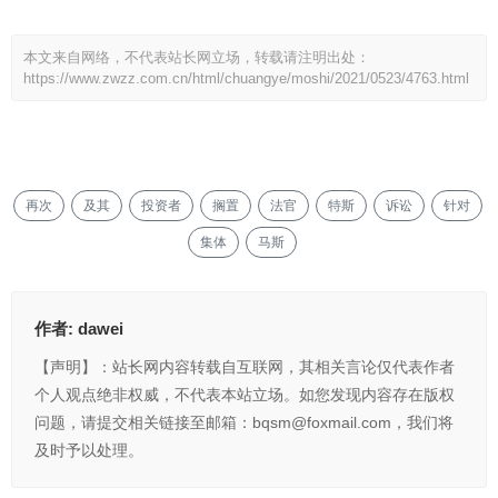
本文来自网络，不代表站长网立场，转载请注明出处：
https://www.zwzz.com.cn/html/chuangye/moshi/2021/0523/4763.html
再次
及其
投资者
搁置
法官
特斯
诉讼
针对
集体
马斯
作者:
dawei
【声明】：站长网内容转载自互联网，其相关言论仅代表作者
个人观点绝非权威，不代表本站立场。如您发现内容存在版权
问题，请提交相关链接至邮箱：bqsm@foxmail.com，我们将
及时予以处理。