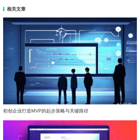
相关文章
初创企业打造MVP的起步策略与关键路径