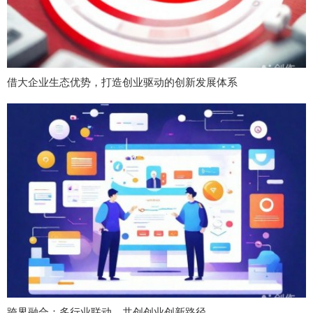
借大企业生态优势，打造创业驱动的创新发展体系
跨界融合：多行业联动，共创创业创新路径