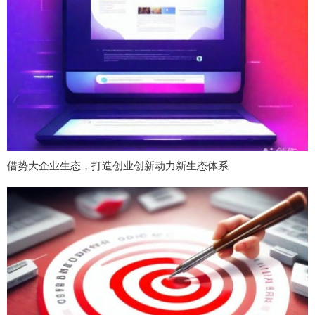
借势大企业生态，打造创业创新动力新生态体系