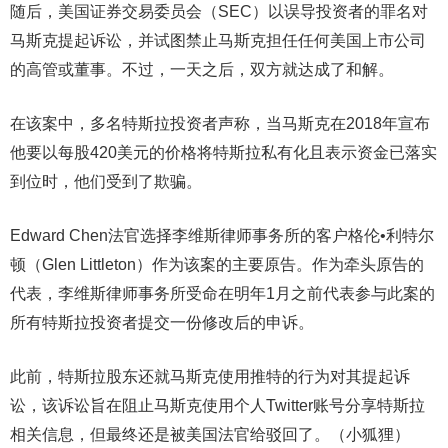
随后，美国证券交易委员会（SEC）以误导投资者的罪名对
马斯克提起诉讼，并试图禁止马斯克担任任何美国上市公司
的高管或董事。不过，一天之后，双方就达成了和解。
在该案中，多名特斯拉投资者声称，当马斯克在2018年宣布
他要以每股420美元的价格将特斯拉私有化且表示资金已落实
到位时，他们受到了欺骗。
Edward Chen法官选择李维斯律师事务所的客户格伦•利特尔
顿（Glen Littleton）作为该案的主要原告。作为牵头原告的
代表，李维斯律师事务所受命在明年1月之前代表参与此案的
所有特斯拉投资者提交一份修改后的申诉。
此前，特斯拉股东还就马斯克使用推特的行为对其提起诉
讼，该诉讼旨在阻止马斯克使用个人Twitter账号分享特斯拉
相关信息，但最终还是被美国法官给驳回了。（小狐狸）