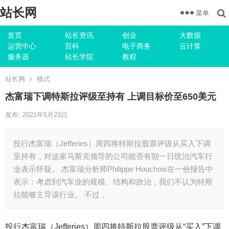
站长网
菜单
首页
站长资讯
创业
大数据
运营中心
百科
电子商务
云计算
服务器
站长学院
教程
站长网
模式
杰富瑞下调特斯拉评级至持有 上调目标价至650美元
发布: 2021年5月23日
投行杰富瑞（Jefferies）周四将特斯拉股票评级从买入下调
至持有，对这家马斯克领导的公司能否有朝一日统治汽车行
业表示怀疑。 杰富瑞分析师Philippe Houchois在一份报告中
表示：考虑到汽车业的规模、结构和政治，我们不认为特斯
拉能够主导该行业。 不过，
投行杰富瑞（Jefferies）周四将特斯拉股票评级从“买入”下调