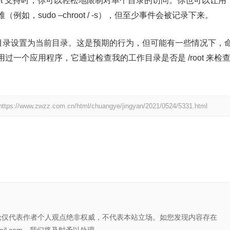
hroot 支持时，你可以轻松地限制对单个目录的访问。你也可以让用
，sudo –chroot / -s），但至少事件会被记录下来。
工作目录设置为当前目录。这是预期的行为，但可能有一些情况下，
一个应用程序，它通过检查我的工作目录是否是 /root 来检
https://www.zwzz.com.cn/html/chuangye/jingyan/2021/0524/5331.html
论仅代表作者个人观点绝非权威，不代表本站立场。如您发现内容存在