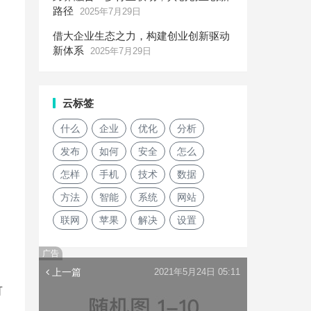
路径
2025年7月29日
借大企业生态之力，构建创业创新驱动
新体系
2025年7月29日
云标签
什么
企业
优化
分析
发布
如何
安全
怎么
怎样
手机
技术
数据
方法
智能
系统
网站
联网
苹果
解决
设置
确
广告
上一篇
2021年5月24日 05:11
可