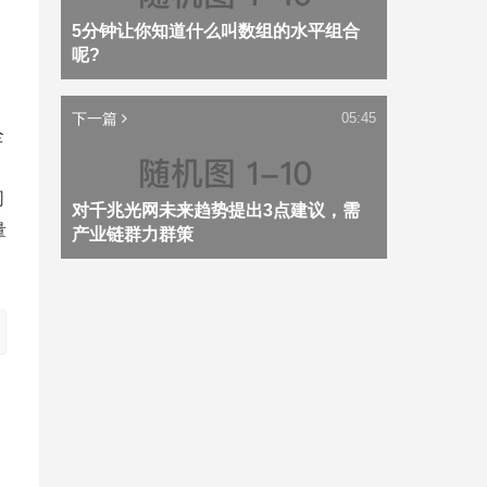
5分钟让你知道什么叫数组的水平组合
呢?
下一篇
05:45
全
同
对千兆光网未来趋势提出3点建议，需
量
产业链群力群策