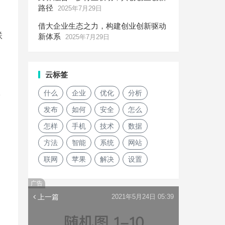
路径
2025年7月29日
借大企业生态之力，构建创业创新驱动
联
新体系
2025年7月29日
云标签
级
什么
企业
优化
分析
发布
如何
安全
怎么
怎样
手机
技术
数据
方法
智能
系统
网站
联网
苹果
解决
设置
广告
上一篇
2021年5月24日 05:39