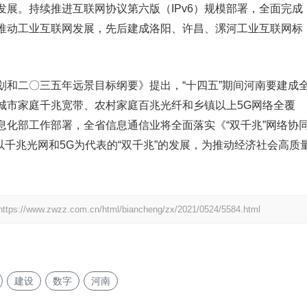
发展。持续推进互联网协议第六版（IPv6）规模部署，全面完成
极推动工业互联网发展，先后建成洛阳、许昌、漯河工业互联网标
划和二〇三五年远景目标纲要》提出，“十四五”期间河南要建成
城市家庭千兆宽带、农村家庭百兆光纤和乡镇以上5G网络全覆
息化部工作部署，全省信息通信业将全面落实《“双千兆”网络协
推进以千兆光网和5G为代表的“双千兆”的发展，为推动经济社会高质
https://www.zwzz.com.cn/html/biancheng/zx/2021/0524/5584.html
建设
数字
河南