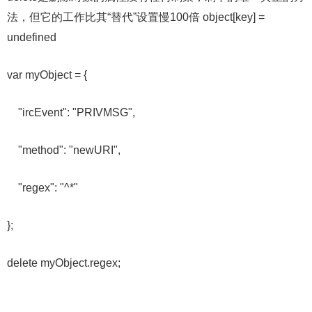
法，但它的工作比其“替代”设置慢100倍 object[key] =
undefined
var myObject = {
"ircEvent": "PRIVMSG",
"method": "newURI",
"regex": "^*"
};
delete myObject.regex;