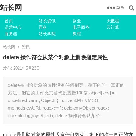
站长网
菜单
首页
站长资讯
创业
大数据
运营中心
百科
电子商务
云计算
服务器
站长学院
教程
站长网
资讯
delete 操作符会从某个对象上删除指定属性
发布: 2021年5月23日
delete是删除对象的属性没有任何剩菜，剩下的唯一真正的
方法，但它的工作比其替代设置慢100倍 object[key] =
undefined varmyObject={ ircEvent:PRIVMSG,
method:newURI, regex:^* }; deletemyObject.regex;
console.log(myObject); delete 操作符会从某个
delete是删除对象的属性没有任何剩菜，剩下的唯一真正的方