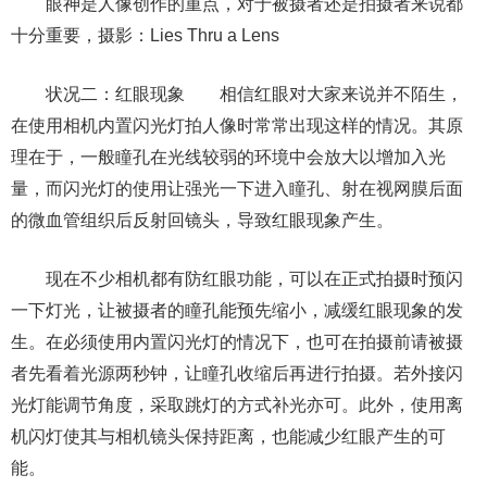
眼神是人像创作的重点，对于被摄者还是拍摄者来说都
十分重要，摄影：Lies Thru a Lens
状况二：红眼现象 相信红眼对大家来说并不陌生，
在使用相机内置闪光灯拍人像时常常出现这样的情况。其原
理在于，一般瞳孔在光线较弱的环境中会放大以增加入光
量，而闪光灯的使用让强光一下进入瞳孔、射在视网膜后面
的微血管组织后反射回镜头，导致红眼现象产生。
现在不少相机都有防红眼功能，可以在正式拍摄时预闪
一下灯光，让被摄者的瞳孔能预先缩小，减缓红眼现象的发
生。在必须使用内置闪光灯的情况下，也可在拍摄前请被摄
者先看着光源两秒钟，让瞳孔收缩后再进行拍摄。若外接闪
光灯能调节角度，采取跳灯的方式补光亦可。此外，使用离
机闪灯使其与相机镜头保持距离，也能减少红眼产生的可
能。