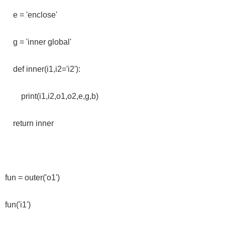
e = 'enclose'
g = 'inner global'
def inner(i1,i2='i2'):
print(i1,i2,o1,o2,e,g,b)
return inner
fun = outer('o1')
fun('i1')