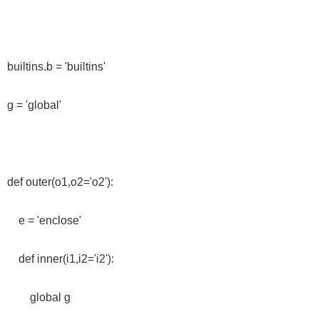
builtins.b = 'builtins'
g = 'global'
def outer(o1,o2='o2'):
e = 'enclose'
def inner(i1,i2='i2'):
global g