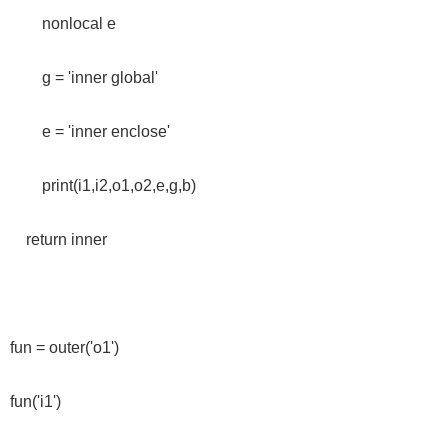
nonlocal e
g = 'inner global'
e = 'inner enclose'
print(i1,i2,o1,o2,e,g,b)
return inner
fun = outer('o1')
fun('i1')