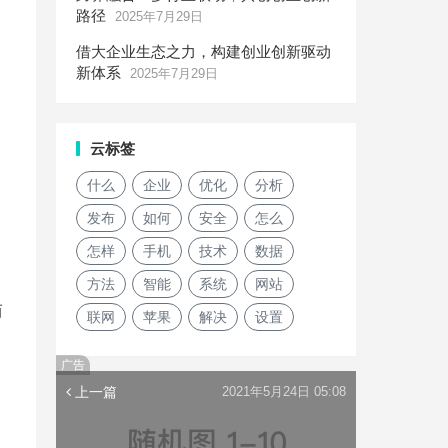
路径
2025年7月29日
借大企业生态之力，构建创业创新驱动
新体系
2025年7月29日
云标签
什么
企业
优化
分析
发布
如何
安全
怎么
怎样
手机
技术
数据
方法
智能
系统
网站
而
联网
苹果
解决
设置
广告
上一篇
2021年5月24日 05:08