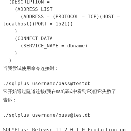
  (DESCRIPTION =

    (ADDRESS_LIST =

      (ADDRESS = (PROTOCOL = TCP)(HOST = 
localhost)(PORT = 1521))

    )

    (CONNECT_DATA =

      (SERVICE_NAME = dbname)

    )

  )
当我尝试使用命令连接时：
./sqlplus username/pass@testdb
它开始通过隧道连接(我在ssh调试中看到它)但它失败了
告诉：
./sqlplus username/pass@testdb

SQL*Plus: Release 11.2.0.1.0 Production on 