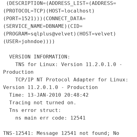
 (DESCRIPTION=(ADDRESS_LIST=(ADDRESS=
(PROTOCOL=TCP)(HOST=localhost)
(PORT=1521)))(CONNECT_DATA=
(SERVICE_NAME=DBNAME)(CID=
(PROGRAM=sqlplus@velvet)(HOST=velvet)
(USER=johndoe))))

  VERSION INFORMATION:

    TNS for Linux: Version 11.2.0.1.0 - 
Production

    TCP/IP NT Protocol Adapter for Linux: 
Version 11.2.0.1.0 - Production

  Time: 13-JAN-2010 20:48:42

  Tracing not turned on.

  Tns error struct:

    ns main err code: 12541

TNS-12541: Message 12541 not found; No 