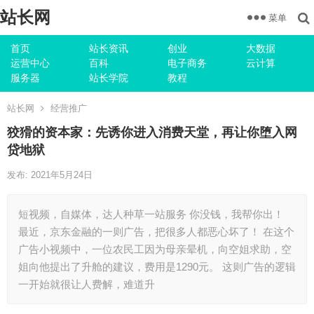
站长网
菜单
首页
站长资讯
创业
大数据
运营中心
百科
电子商务
云计算
服务器
站长学院
教程
站长网
经营推广
狡猾的资本家：先诱你进入消费天堂，再让你堕入网
贷地狱
发布: 2021年5月24日
短视频，自媒体，达人种草一站服务 你没钱，我帮你出！
最近，京东金融的一则广告，把很多人都恶心坏了！ 在这个
广告小视频中，一位农民工因为母亲晕机，向空姐求助，空
姐向他提出了升舱的建议，费用是1290元。 这则广告的逻辑
一开始就很让人费解，难道升