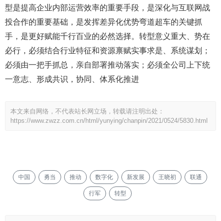
型是提高企业内部运营效率的重要手段，是深化与互联网战
投合作的重要基础，是发挥差异化优势弯道超车的关键抓
手，是更好赋能千行百业的必然选择。转型意义重大、势在
必行，必须结合行业特征和资源禀赋实事求是、系统谋划；
必须由一把手抓总，亲自部署推动落实；必须全公司上下统
一意志、形成共识，协同、体系化推进
本文来自网络，不代表站长网立场，转载请注明出处：
https://www.zwzz.com.cn/html/yunying/chanpin/2021/0524/5830.html
中国
勇当
推动
数字化
新发展
王晓初
联通
行军
转型