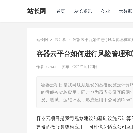
站长网
首页
站长资讯
创业
大数据
站长网
云计算
容器云平台如何进行风险管理和重
容器云平台如何进行风险管理和
作者:
dawei
发布: 2021年5月23日
容器云项目是我司规划建设的基础设施云计算P
的微服务架构应用，同时也为适应公司互联网
发、测试、运维环境，形成适用于公司的DevO
容器云项目是我司规划建设的基础设施云计算P
建设的微服务架构应用，同时也为适应公司互