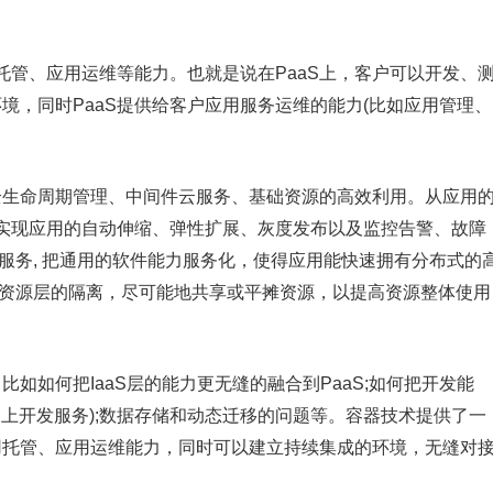
用托管、应用运维等能力。也就是说在PaaS上，客户可以开发、
环境，同时PaaS提供给客户应用服务运维的能力(比如应用管理、
全生命周期管理、中间件云服务、基础资源的高效利用。从应用
实现应用的自动伸缩、弹性扩展、灰度发布以及监控告警、故障
服务, 把通用的软件能力服务化，使得应用能快速拥有分布式的
和资源层的隔离，尽可能地共享或平摊资源，以提高资源整体使用
比如如何把IaaS层的能力更无缝的融合到PaaS;如何把开发能
 提供云上开发服务);数据存储和动态迁移的问题等。容器技术提供了一
用托管、应用运维能力，同时可以建立持续集成的环境，无缝对