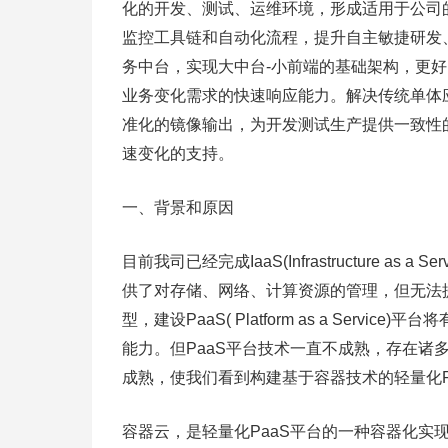
化的开发、测试、运维环境，形成适用于公司的
监控工具链和自动化流程，提升自主敏捷研发
务中台，实现大中台-小前端的基础架构，更好
业务变化需求的快速响应能力。解决传统单体
准化的镜像输出，为开发测试生产提供一致性
速变化的支持。
一、背景和原因
目前我司已经完成IaaS(Infrastructure as
供了对存储、网络、计算资源的管理，但无法
型，建设PaaS( Platform as a Se
能力。但PaaS平台技术一直不成熟，存在诸多
成熟，使我们看到构建基于容器技术的轻量化P
容器云，是轻量化PaaS平台的一种容器化实