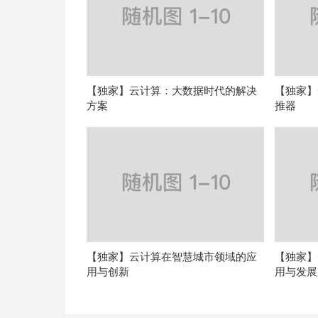
【独家】云计算：大数据时代的解决
【独家】
方案
推器
【独家】云计算在智慧城市领域的应
【独家】
用与创新
用与发展