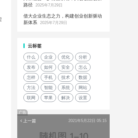
路径
2025年7月29日
借大企业生态之力，构建创业创新驱动
架
新体系
2025年7月29日
云标签
什么
企业
优化
分析
发布
如何
安全
怎么
怎样
手机
技术
数据
方法
智能
系统
网站
联网
苹果
解决
设置
广告
上一篇
2021年5月22日 05:15