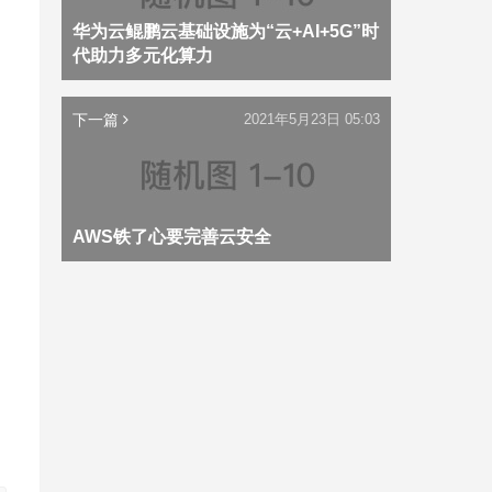
华为云鲲鹏云基础设施为“云+AI+5G”时
代助力多元化算力
，
下一篇
2021年5月23日 05:03
AWS铁了心要完善云安全