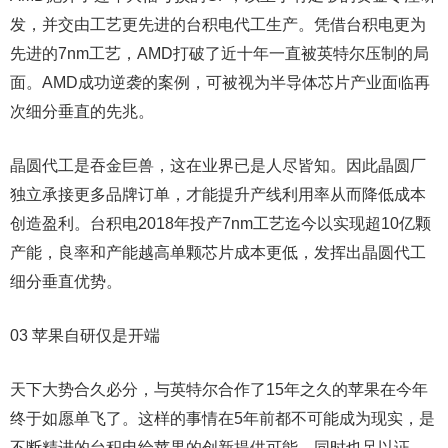
发，并交由工艺更先进的台积电代工生产。凭借台积电更为
先进的7nm工艺，AMD打破了近十年一直被英特尔压制的局
面。AMD成功逆袭的案例，可被视为半导体芯片产业面临再
次细分垂直的先兆。
晶圆代工是吞金巨兽，这在业界已是人尽皆知。因此晶圆厂
独立承接更多品牌订单，才能提升产线利用率从而降低成本
创造盈利。台积电2018年投产7nm工艺迄今以实现超10亿颗
产能，良率和产能越高单颗芯片成本更低，发挥出晶圆代工
细分垂直优势。
03 苹果自研仅是开端
天下大势合久必分，与英特尔合作了15年之久的苹果在今年
终于如愿单飞了。这样的事情在5年前都不可能成为现实，是
不断精进的台积电给苹果的创新提供可能。同时也足以证