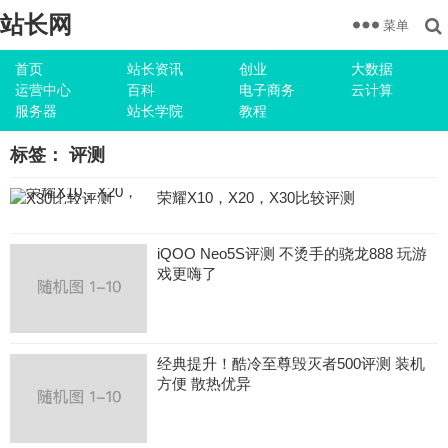
站长网
菜单
首页
站长资讯
创业
大数据
运营中心
百科
电子商务
云计算
服务器
站长学院
教程
标签：
评测
荣耀X10，X20，X30比较评测
iQOO Neo5S评测 不烫手的骁龙888 玩游
戏更嗨了
经典提升！酷冷至尊毁灭者500评测 装机
方便 散热优异