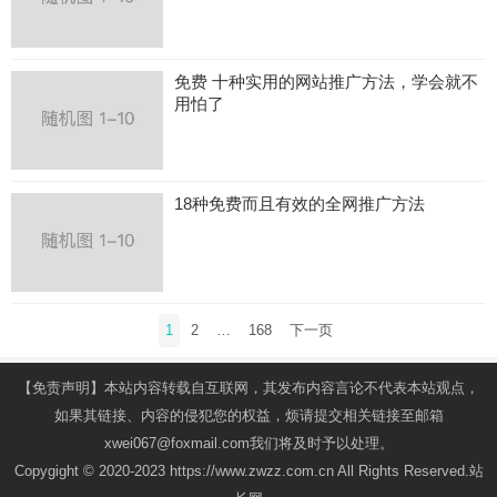
免费 十种实用的网站推广方法，学会就不
用怕了
18种免费而且有效的全网推广方法
文
1
2
…
168
下一页
章
导
【免责声明】本站内容转载自互联网，其发布内容言论不代表本站观点，
航
如果其链接、内容的侵犯您的权益，烦请提交相关链接至邮箱
xwei067@foxmail.com我们将及时予以处理。
Copygight © 2020-2023 https://www.zwzz.com.cn All Rights Reserved.站