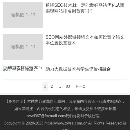
通晓SEO技术就一定能做好网站优化从而
实现网站排名到首页吗？
SEO网站外部链接锚文本如何设置？锚文
本位置设置技术
助力大数据技术与学生评价相融合
文
1
2
…
83
下一页
章
导
【免责声明】本站内容转载自互联网，其发布内容言论不代表本站观点，
航
如果其链接、内容的侵犯您的权益，烦请提交相关链接至邮箱
xwei067@foxmail.com我们将及时予以处理。
Copygight © 2020-2023 https://www.zwzz.com.cn All Rights Reserved.站