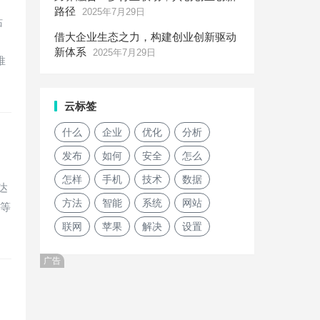
路径
2025年7月29日
站
借大企业生态之力，构建创业创新驱动
。
新体系
2025年7月29日
推
云标签
什么
企业
优化
分析
发布
如何
安全
怎么
怎样
手机
技术
数据
达
方法
智能
系统
网站
等等
联网
苹果
解决
设置
广告