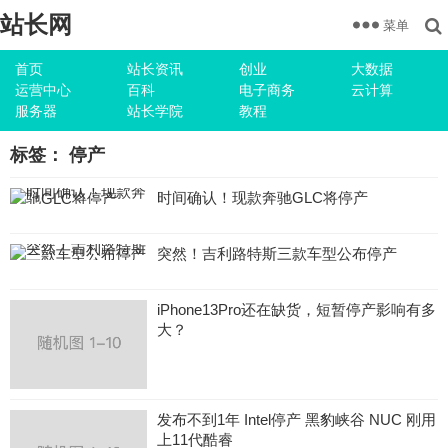
站长网
菜单
首页
站长资讯
创业
大数据
运营中心
百科
电子商务
云计算
服务器
站长学院
教程
标签：
停产
时间确认！现款奔驰GLC将停产
突然！吉利路特斯三款车型公布停产
iPhone13Pro还在缺货，短暂停产影响有多
大？
发布不到1年 Intel停产 黑豹峡谷 NUC 刚用
上11代酷睿