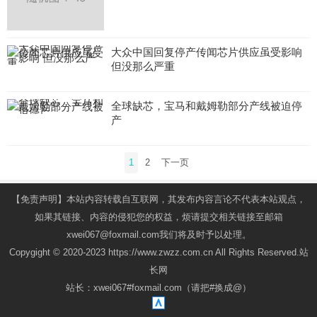
大众中国回复停产传闻芯片供应虽受影响
但没那么严重
全球缺芯，宝马和戴姆勒部分产线被迫停
产
文
1
2
下一页
章
导
【免责声明】本站内容转载自互联网，其发布内容言论不代表本站观点，
航
如果其链接、内容的侵犯您的权益，烦请提交相关链接至邮箱
xwei067@foxmail.com我们将及时予以处理。
Copygight © 2020-2023 https://www.zwzz.com.cn All Rights Reserved.站
长网
站长：xwei067#foxmail.com（请把#换成@）