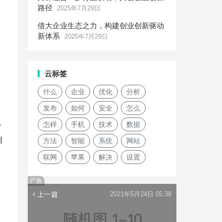
路径
2025年7月29日
借大企业生态之力，构建创业创新驱动
新体系
2025年7月29日
云标签
什么
企业
优化
分析
发布
如何
安全
怎么
怎样
手机
技术
数据
个
相
方法
智能
系统
网站
联网
苹果
解决
设置
广告
上一篇
2021年5月24日 05:38