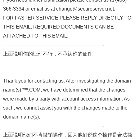
366-3334 or email us at change@secureserver.net.
FOR FASTER SERVICE PLEASE REPLY DIRECTLY TO
THIS EMAIL. REQUIRED DOCUMENTS CAN BE
ATTACHED TO THIS EMAIL.
————————————————————-
上面说明你的证件不行，不承认你的证件。
Thank you for contacting us. After investigating the domain
name(s) ***.COM, we have determined that the changes
were made by a party with account access information. As
such, we cannot assist you with the changes made to the
domain name(s).
————————————————————-
上面说明他们不肯撤销操作，因为他们说这个操作是合法操