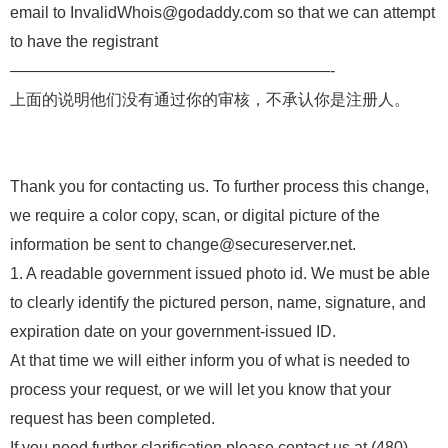
email to InvalidWhois@godaddy.com so that we can attempt
to have the registrant
————————————————————-
上面的说明他们没有通过你的审核，不承认你是注册人。
Thank you for contacting us. To further process this change,
we require a color copy, scan, or digital picture of the
information be sent to change@secureserver.net.
1. A readable government issued photo id. We must be able
to clearly identify the pictured person, name, signature, and
expiration date on your government-issued ID.
At that time we will either inform you of what is needed to
process your request, or we will let you know that your
request has been completed.
If you need further clarification please contact us at (480)