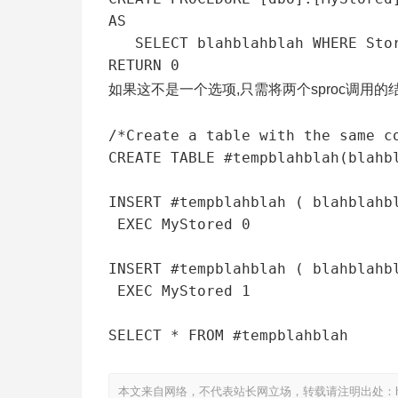
AS

   SELECT blahblahblah WHERE StoredState IN (0,1) LotsOfJoinsFollow;

RETURN 0
如果这不是一个选项,只需将两个sproc调用
/*Create a table with the same co
CREATE TABLE #tempblahblah(blahbl
INSERT #tempblahblah ( blahblahbl
 EXEC MyStored 0

INSERT #tempblahblah ( blahblahbl
 EXEC MyStored 1

SELECT * FROM #tempblahblah
本文来自网络，不代表站长网立场，转载请注明出处：