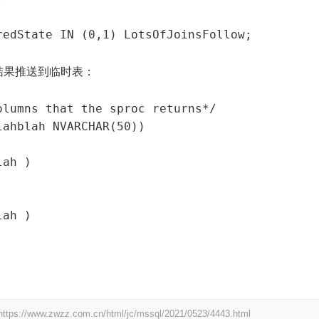
的结果推送到临时表：
lumns that the sproc returns*/

ahblah NVARCHAR(50))

ah )

ah )

https://www.zwzz.com.cn/html/jc/mssql/2021/0523/4443.html