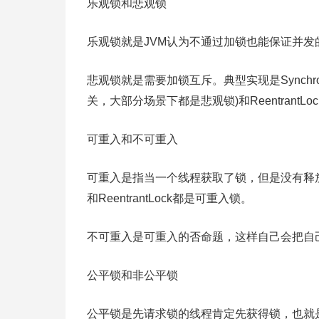
乐观锁和悲观锁
乐观锁就是JVM认为不通过加锁也能保证并发的正确
悲观锁就是需要加锁互斥。典型实现是Synchron
关，大部分场景下都是悲观锁)和ReentrantLoc
可重入和不可重入
可重入是指当一个线程获取了锁，但是没有释放，
和ReentrantLock都是可重入锁。
不可重入是可重入的否命题，这样自己会把自
公平锁和非公平锁
公平锁是先请求锁的线程肯定先获得锁，也就是